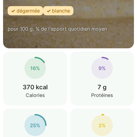
dégermée
blanche
pour 100 g, % de l'apport quotidien moyen
16%
9%
370 kcal
7 g
Calories
Protéines
25%
2%