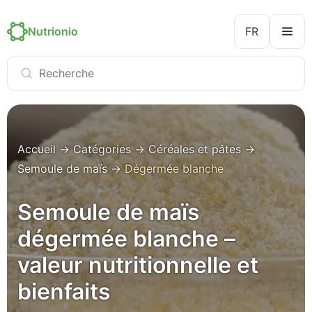
Nutrionio
FR
Accueil
→
Catégories
→
Céréales et pâtes
→
Semoule de maïs
→
Dégermée blanche
Semoule de maïs
dégermée blanche –
valeur nutritionnelle et
bienfaits