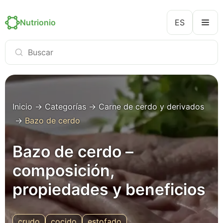
Nutrionio
ES
Inicio
→
Categorías
→
Carne de cerdo y derivados
→
Bazo de cerdo
Bazo de cerdo –
composición,
propiedades y beneficios
crudo
cocido
estofado