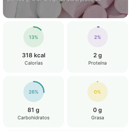
13%
2%
318 kcal
2 g
Calorías
Proteína
26%
0%
81 g
0 g
Carbohidratos
Grasa