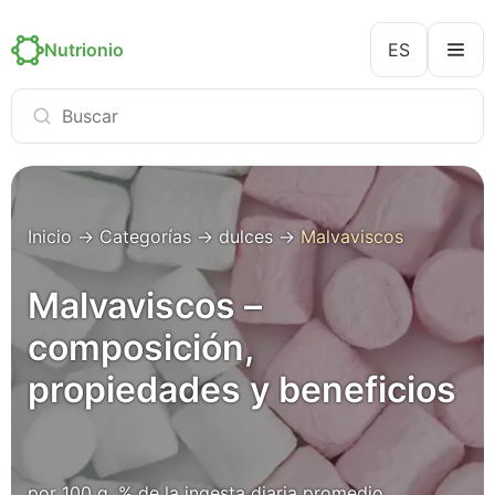
Nutrionio
ES
Inicio
→
Categorías
→
dulces
→
Malvaviscos
Malvaviscos –
composición,
propiedades y beneficios
por 100 g, % de la ingesta diaria promedio