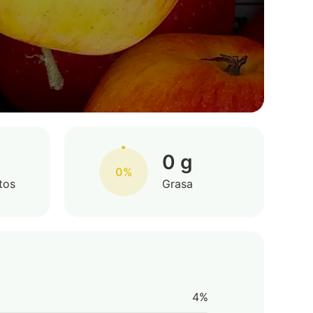
0 g
0%
tos
Grasa
4%