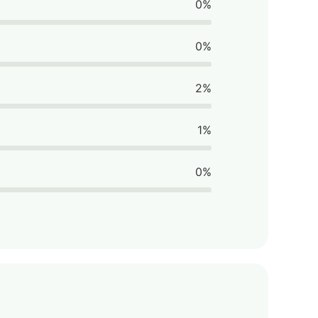
0%
0%
2%
1%
0%