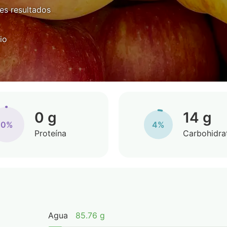
es resultados
io
0 g
14 g
0%
4%
Proteína
Carbohidra
Agua
85.76 g