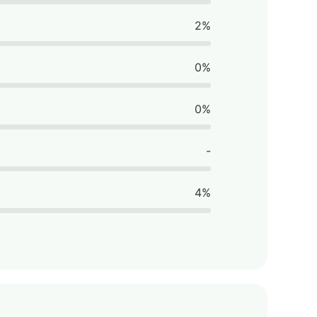
2%
0%
0%
-
4%