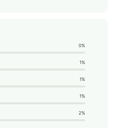
0%
1%
1%
1%
2%