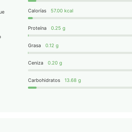
Calorías
57.00 kcal
ue
Proteína
0.25 g
o
Grasa
0.12 g
Ceniza
0.20 g
Carbohidratos
13.68 g