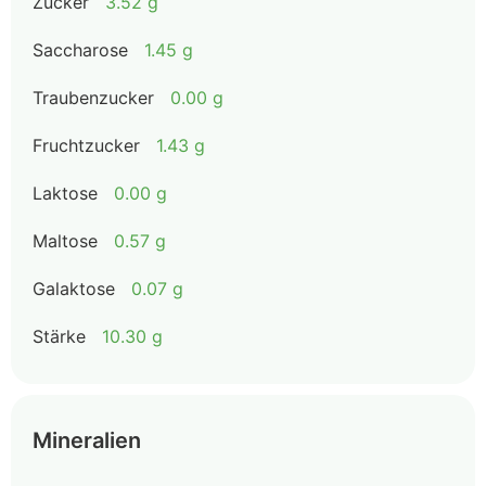
Zucker
3.52 g
Saccharose
1.45 g
Traubenzucker
0.00 g
Fruchtzucker
1.43 g
Laktose
0.00 g
Maltose
0.57 g
Galaktose
0.07 g
Stärke
10.30 g
Mineralien