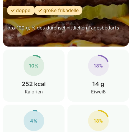
doppel
große frikadelle
pro 100 g, % des durchschnittlichen Tagesbedarfs
10%
18%
252 kcal
14 g
Kalorien
Eiweiß
4%
18%