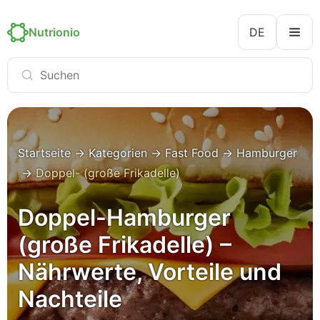
Nutrionio
DE
Startseite
→
Kategorien
→
Fast Food
→
Hamburger
→
Doppel- (große Frikadelle)
Doppel-Hamburger
(große Frikadelle) –
Nährwerte, Vorteile und
Nachteile