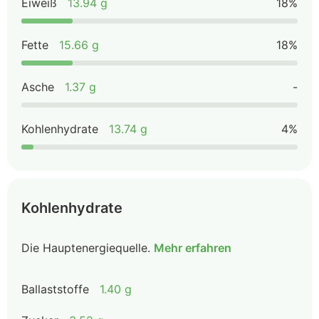
Eiweiß
13.94 g
18%
Fette
15.66 g
18%
Asche
1.37 g
-
Kohlenhydrate
13.74 g
4%
Kohlenhydrate
Die Hauptenergiequelle.
Mehr erfahren
Ballaststoffe
1.40 g