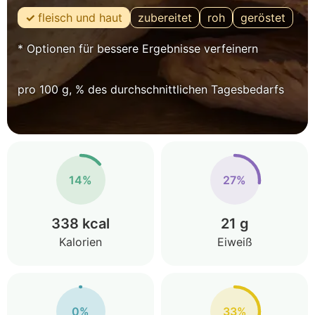
fleisch und haut
zubereitet
roh
geröstet
* Optionen für bessere Ergebnisse verfeinern
pro 100 g, % des durchschnittlichen Tagesbedarfs
14%
27%
338 kcal
21 g
Kalorien
Eiweiß
0%
33%