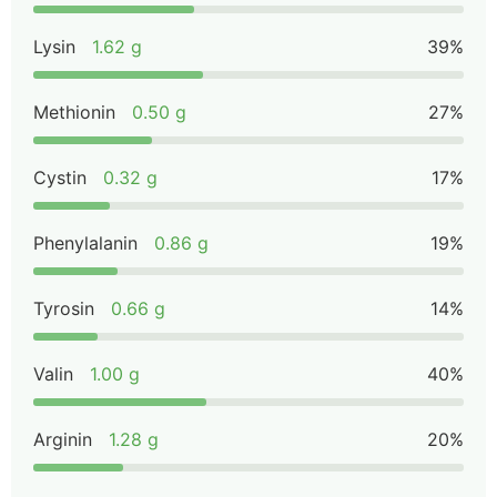
Lysin
1.62 g
39%
Methionin
0.50 g
27%
Cystin
0.32 g
17%
Phenylalanin
0.86 g
19%
Tyrosin
0.66 g
14%
Valin
1.00 g
40%
Arginin
1.28 g
20%