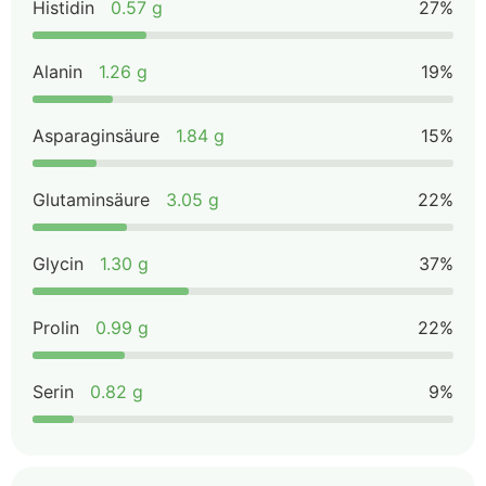
Histidin
0.57 g
27%
Alanin
1.26 g
19%
Asparaginsäure
1.84 g
15%
Glutaminsäure
3.05 g
22%
Glycin
1.30 g
37%
Prolin
0.99 g
22%
Serin
0.82 g
9%