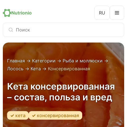
Nutrionio
RU
Главная
→
Категории
→
Рыба и моллюски
→
Лосось
→
Кета
→
Консервированная
Кета консервированная
– состав, польза и вред
кета
консервированная