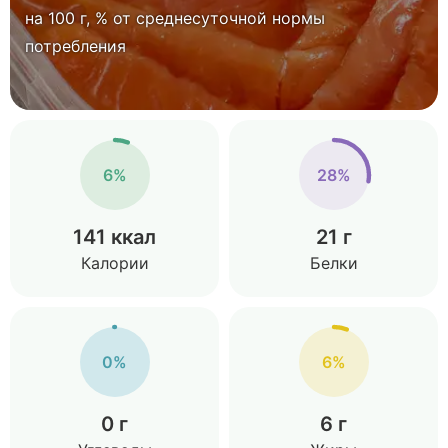
на 100 г, % от среднесуточной нормы
потребления
6%
28%
141 ккал
21 г
Калории
Белки
0%
6%
0 г
6 г