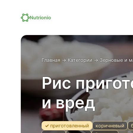
Nutrionio
Главная
→
Категории
→
Зерновые и м
Рис пригот
и вред
приготовленный
коричневый