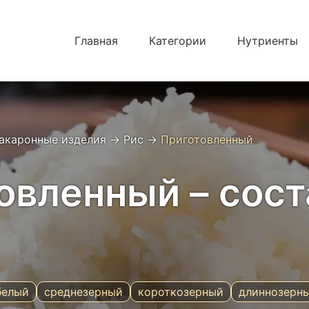
Главная
Категории
Нутриенты
акаронные изделия
→
Рис
→
Приготовленный
овленный – сост
белый
среднезерный
короткозерный
длиннозерн