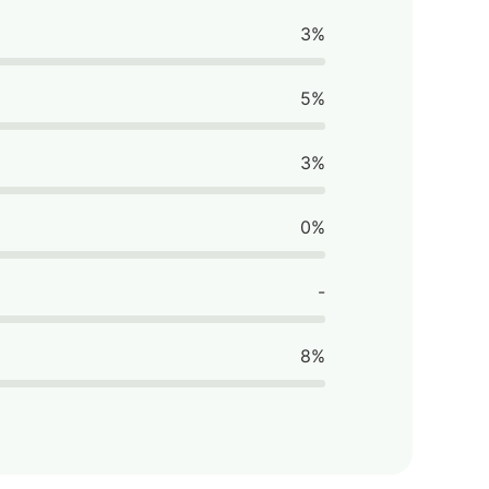
3%
5%
3%
0%
-
8%