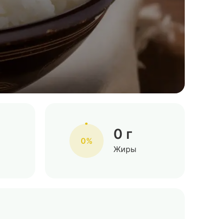
0 г
0%
Жиры