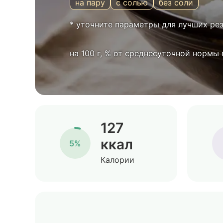
на пару
с солью
без соли
* уточните параметры для лучших ре
на 100 г, % от среднесуточной нормы
127
ккал
5%
Калории