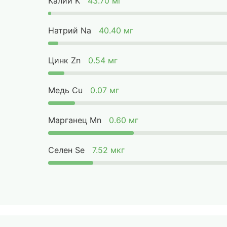
Калий K
43.70 мг
Натрий Na
40.40 мг
Цинк Zn
0.54 мг
Медь Cu
0.07 мг
Марганец Mn
0.60 мг
Селен Se
7.52 мкг