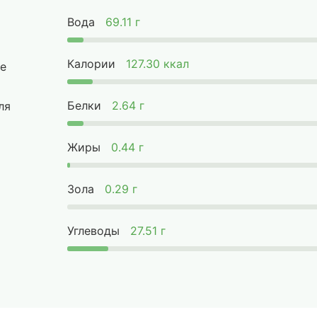
Вода
69.11 г
Калории
127.30 ккал
е
Белки
2.64 г
ля
Жиры
0.44 г
Зола
0.29 г
Углеводы
27.51 г