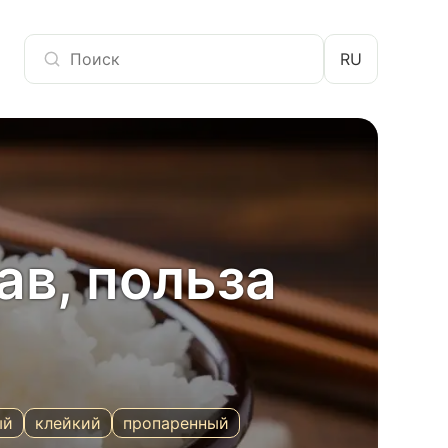
RU
ав, польза
ый
клейкий
пропаренный