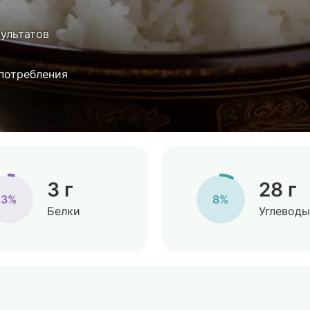
зультатов
 потребления
3 г
28 г
3%
8%
Белки
Углеводы