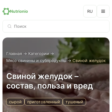
Nutrionio
RU
Главная
→
Категории
→
Мясо свинины и субпродукты
→
Свиной желудок
Свиной желудок –
состав, польза и вред
сырой
приготовленный
тушеный