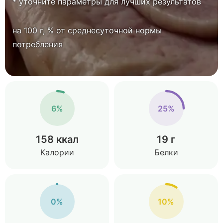
* уточните параметры для лучших результатов
на 100 г, % от среднесуточной нормы
потребления
6%
25%
158 ккал
19 г
Калории
Белки
0%
10%