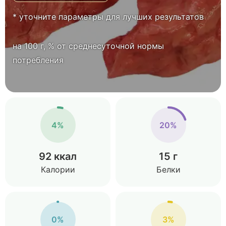
* уточните параметры для лучших результатов
на 100 г, % от среднесуточной нормы
потребления
4%
20%
92 ккал
15 г
Калории
Белки
0%
3%