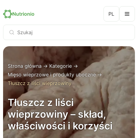
Nutrionio
PL
Strona główna
→
Kategorie
→
Mięso wieprzowe i produkty uboczne
→
Tłuszcz z liści wieprzowiny
Tłuszcz z liści
wieprzowiny – skład,
właściwości i korzyści