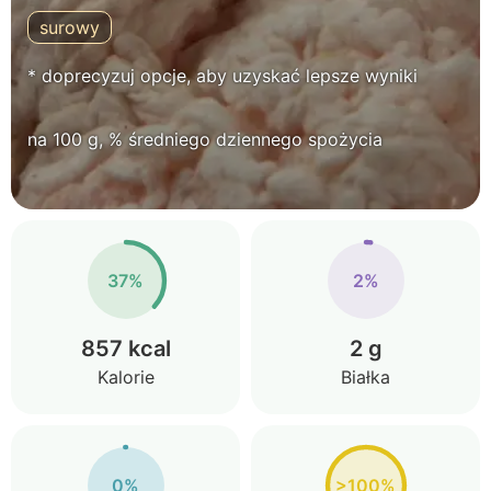
surowy
* doprecyzuj opcje, aby uzyskać lepsze wyniki
na 100 g, % średniego dziennego spożycia
37%
2%
857 kcal
2 g
Kalorie
Białka
0%
>100%