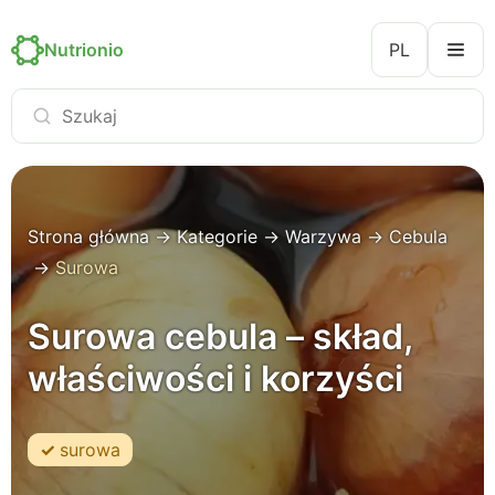
Nutrionio
PL
Strona główna
→
Kategorie
→
Warzywa
→
Cebula
→
Surowa
Surowa cebula – skład,
właściwości i korzyści
surowa