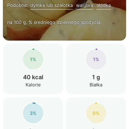
Podobne:
dymka lub szalotka
walijska
słodka
na 100 g, % średniego dziennego spożycia
1%
1%
40 kcal
1 g
Kalorie
Białka
3%
0%