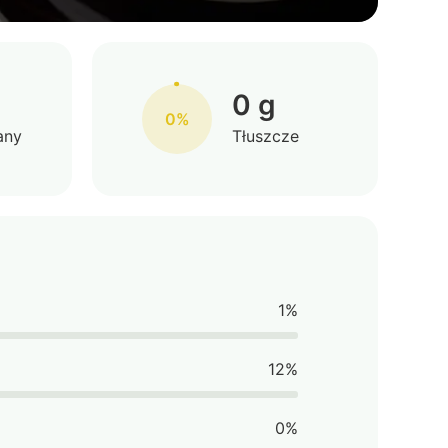
0 g
0%
any
Tłuszcze
1%
12%
0%