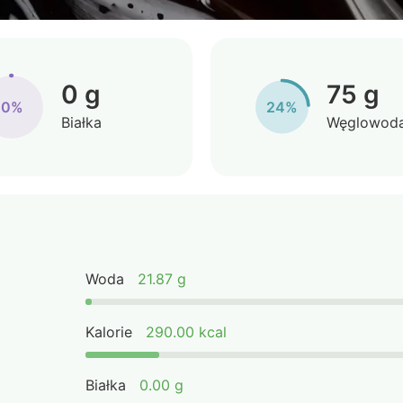
0 g
75 g
0%
24%
Białka
Węglowod
Woda
21.87 g
Kalorie
290.00 kcal
Białka
0.00 g