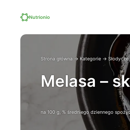
Nutrionio
Strona główna
→
Kategorie
→
Słodycze
Melasa – sk
na 100 g, % średniego dziennego spożyc