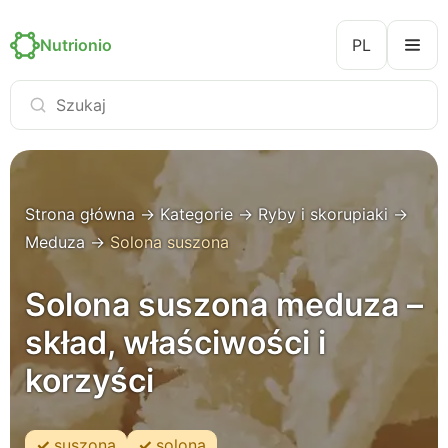
Nutrionio
PL
Strona główna
→
Kategorie
→
Ryby i skorupiaki
→
Meduza
→
Solona suszona
Solona suszona meduza –
skład, właściwości i
korzyści
suszona
solona