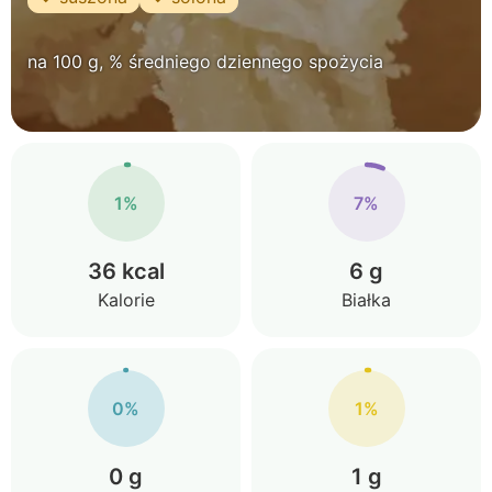
na 100 g, % średniego dziennego spożycia
1%
7%
36 kcal
6 g
Kalorie
Białka
0%
1%
0 g
1 g