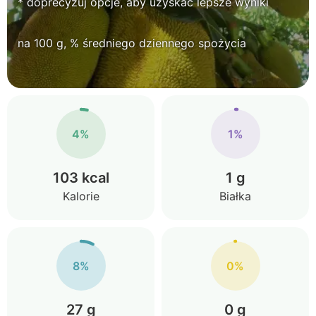
* doprecyzuj opcje, aby uzyskać lepsze wyniki
na 100 g, % średniego dziennego spożycia
4%
1%
103 kcal
1 g
Kalorie
Białka
8%
0%
27 g
0 g