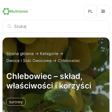
Nutrionio
PL
Strona główna
→
Kategorie
→
Owoce i Soki Owocowe
→
Chlebowiec
Chlebowiec – skład,
właściwości i korzyści
surowy