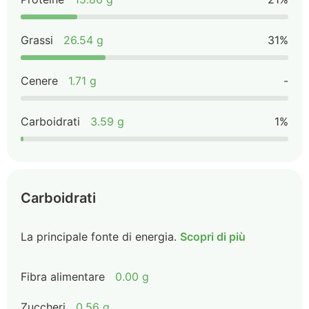
Grassi
26.54 g
31%
Cenere
1.71 g
-
Carboidrati
3.59 g
1%
Carboidrati
La principale fonte di energia.
Scopri di più
Fibra alimentare
0.00 g
Zuccheri
0.56 g