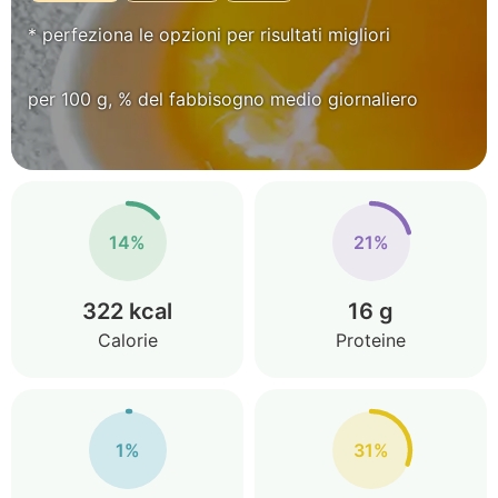
* perfeziona le opzioni per risultati migliori
per 100 g, % del fabbisogno medio giornaliero
14%
21%
322 kcal
16 g
Calorie
Proteine
1%
31%