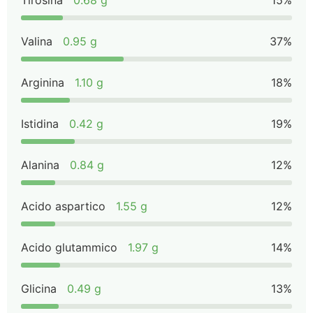
Tirosina
0.68 g
15%
Valina
0.95 g
37%
Arginina
1.10 g
18%
Istidina
0.42 g
19%
Alanina
0.84 g
12%
Acido aspartico
1.55 g
12%
Acido glutammico
1.97 g
14%
Glicina
0.49 g
13%