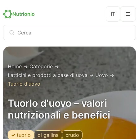
Nutrionio
IT
Home
→
Categorie
→
Latticini e prodotti a base di uova
→
Uovo
→
Tuorlo d'uovo
Tuorlo d'uovo – valori
nutrizionali e benefici
tuorlo
di gallina
crudo