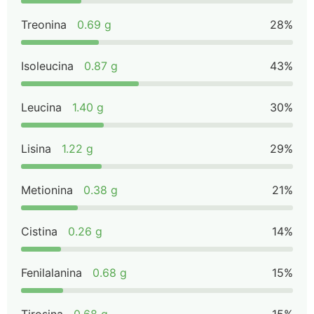
Treonina
0.69 g
28%
Isoleucina
0.87 g
43%
Leucina
1.40 g
30%
Lisina
1.22 g
29%
Metionina
0.38 g
21%
Cistina
0.26 g
14%
Fenilalanina
0.68 g
15%