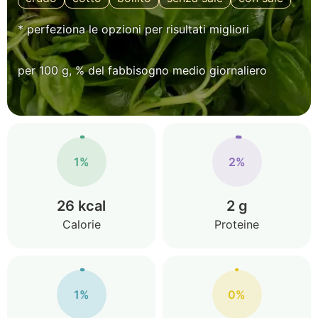
* perfeziona le opzioni per risultati migliori
per 100 g, % del fabbisogno medio giornaliero
1%
2%
26 kcal
2 g
Calorie
Proteine
1%
0%