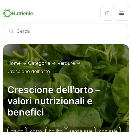
Nutrionio
IT
Home
→
Categorie
→
Verdure
→
Crescione dell'orto
Crescione dell'orto –
valori nutrizionali e
benefici
crudo
cotto
bollito
senza sale
con sale