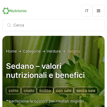
Nutrionio
IT
Home
→
Categorie
→
Verdure
→
Sedano
Sedano – valori
nutrizionali e benefici
cotto
crudo
bollito
con sale
senza sale
* perfeziona le opzioni per risultati migliori