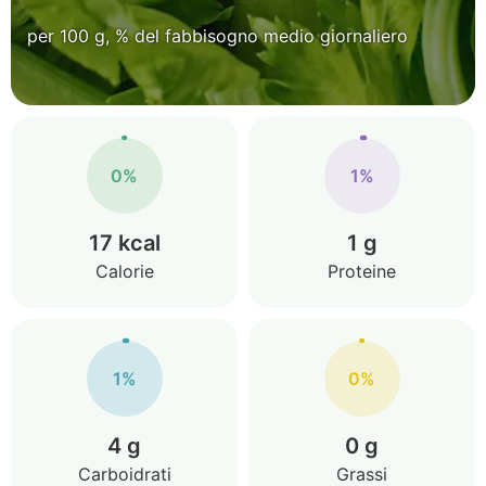
per 100 g, % del fabbisogno medio giornaliero
0%
1%
17 kcal
1 g
Calorie
Proteine
1%
0%
4 g
0 g
Carboidrati
Grassi