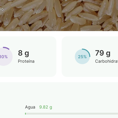
io
8 g
79 g
10%
25%
Proteína
Carbohidra
Agua
9.82 g