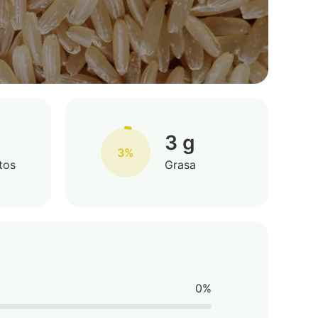
3 g
3%
tos
Grasa
0%