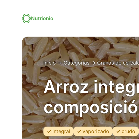
Nutrionio
Inicio
→
Categorías
→
Granos de cereal
Arroz integ
composició
integral
vaporizado
crudo