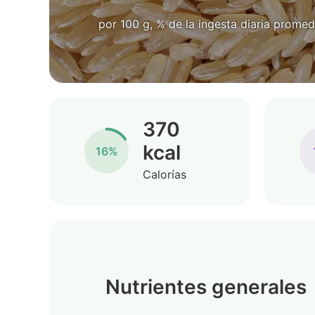
por 100 g, % de la ingesta diaria promed
370
kcal
16%
Calorías
Nutrientes generales