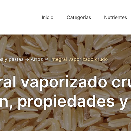
Inicio
Categorías
Nutrientes
es y pastas
→
Arroz
→
Integral vaporizado crudo
ral vaporizado cr
n, propiedades y