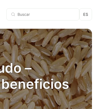
ES
udo –
 beneficios