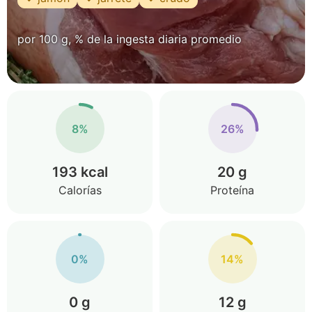
por 100 g, % de la ingesta diaria promedio
8%
26%
193 kcal
20 g
Calorías
Proteína
0%
14%
0 g
12 g