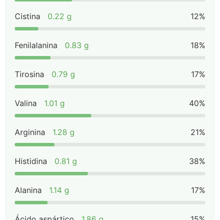
Cistina
0.22 g
12%
Fenilalanina
0.83 g
18%
Tirosina
0.79 g
17%
Valina
1.01 g
40%
Arginina
1.28 g
21%
Histidina
0.81 g
38%
Alanina
1.14 g
17%
Ácido aspártico
1.86 g
15%