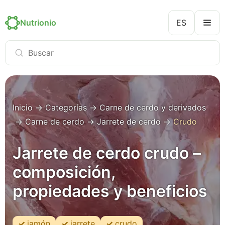
Nutrionio
ES
Inicio
→
Categorías
→
Carne de cerdo y derivados
→
Carne de cerdo
→
Jarrete de cerdo
→
Crudo
Jarrete de cerdo crudo –
composición,
propiedades y beneficios
jamón
jarrete
crudo