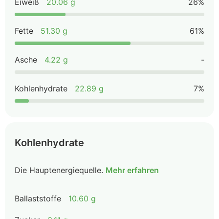
Eiweiß
20.06 g
26%
Fette
51.30 g
61%
Asche
4.22 g
-
Kohlenhydrate
22.89 g
7%
Kohlenhydrate
Die Hauptenergiequelle.
Mehr erfahren
Ballaststoffe
10.60 g