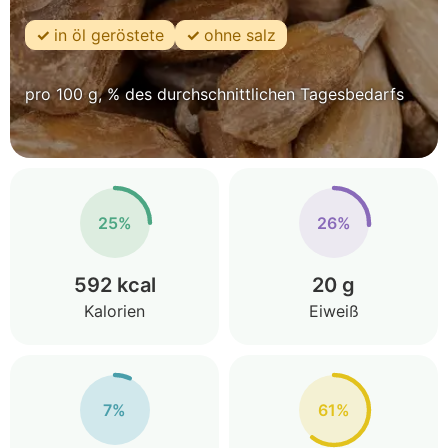
in öl geröstete
ohne salz
pro 100 g, % des durchschnittlichen Tagesbedarfs
25%
26%
592 kcal
20 g
Kalorien
Eiweiß
7%
61%