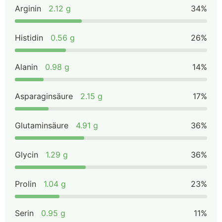
Arginin
2.12 g
34%
Histidin
0.56 g
26%
Alanin
0.98 g
14%
Asparaginsäure
2.15 g
17%
Glutaminsäure
4.91 g
36%
Glycin
1.29 g
36%
Prolin
1.04 g
23%
Serin
0.95 g
11%