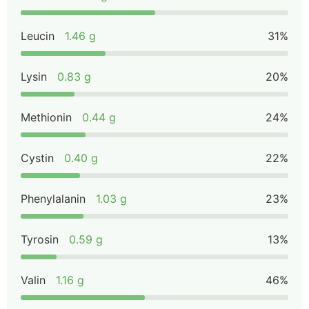
Leucin
1.46 g
31%
Lysin
0.83 g
20%
Methionin
0.44 g
24%
Cystin
0.40 g
22%
Phenylalanin
1.03 g
23%
Tyrosin
0.59 g
13%
Valin
1.16 g
46%