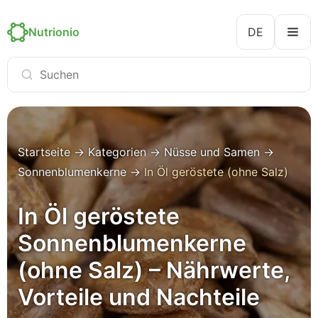
Nutrionio
DE
Startseite
→
Kategorien
→
Nüsse und Samen
→
Sonnenblumenkerne
→
In Öl geröstete (ohne Salz)
In Öl geröstete
Sonnenblumenkerne
(ohne Salz) – Nährwerte,
Vorteile und Nachteile