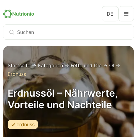
Nutrionio
DE
Startseite
→
Kategorien
→
Fette und Öle
→
Öl
→
Erdnuss
Erdnussöl – Nährwerte,
Vorteile und Nachteile
erdnuss