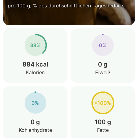
pro 100 g, % des durchschnittlichen Tagesbedarfs
38%
0%
884 kcal
0 g
Kalorien
Eiweiß
0%
>100%
0 g
100 g
Kohlenhydrate
Fette