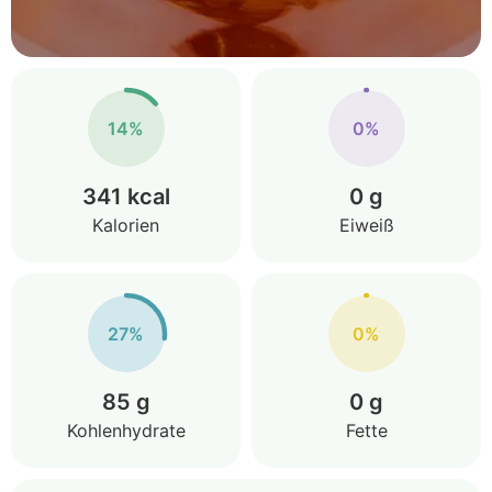
14%
0%
341 kcal
0 g
Kalorien
Eiweiß
27%
0%
85 g
0 g
Kohlenhydrate
Fette