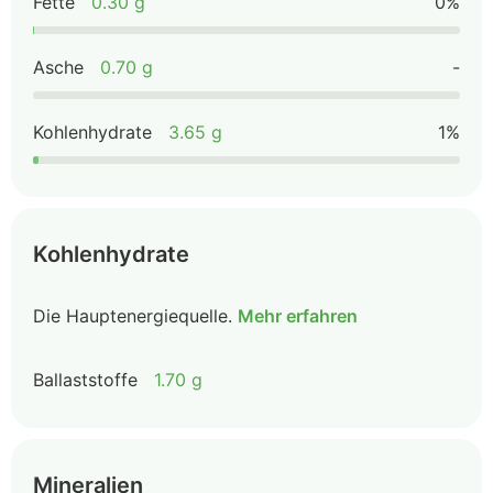
Fette
0.30 g
0%
Asche
0.70 g
-
Kohlenhydrate
3.65 g
1%
Kohlenhydrate
Die Hauptenergiequelle.
Mehr erfahren
Ballaststoffe
1.70 g
Mineralien