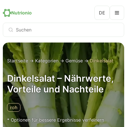
Nutrionio
DE
Startseite
→
Kategorien
→
Gemüse
→
Dinkelsalat
Dinkelsalat – Nährwerte,
Vorteile und Nachteile
roh
* Optionen für bessere Ergebnisse verfeinern