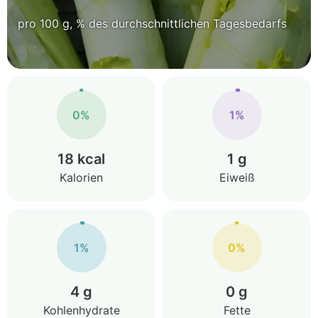
pro 100 g, % des durchschnittlichen Tagesbedarfs
0%
1%
18 kcal
1 g
Kalorien
Eiweiß
1%
0%
4 g
0 g
Kohlenhydrate
Fette