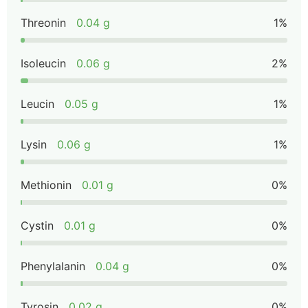
Threonin
0.04 g
1%
Isoleucin
0.06 g
2%
Leucin
0.05 g
1%
Lysin
0.06 g
1%
Methionin
0.01 g
0%
Cystin
0.01 g
0%
Phenylalanin
0.04 g
0%
Tyrosin
0.02 g
0%