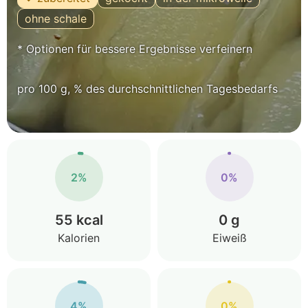
ohne schale
* Optionen für bessere Ergebnisse verfeinern
pro 100 g, % des durchschnittlichen Tagesbedarfs
2%
0%
55 kcal
0 g
Kalorien
Eiweiß
4%
0%