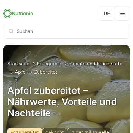
Nutrionio
DE
Startseite
→
Kategorien
→
Früchte und Fruchtsäfte
→
Apfel
→
Zubereitet
Apfel zubereitet –
Nährwerte, Vorteile und
Nachteile
zubereitet
gekocht
in der mikrowelle