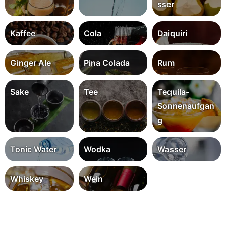
sser
Kaffee
Cola
Daiquiri
Ginger Ale
Pina Colada
Rum
Sake
Tee
Tequila-
Sonnenaufgan
g
Tonic Water
Wodka
Wasser
Whiskey
Wein